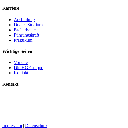
Karriere
Ausbildung
Duales Studium
Facharbeiter
Führungskraft
Praktikum
Wichtige Seiten
Vorteile
Die HG Gruppe
Kontakt
Kontakt
HG Gruppe
Max-Planck-Straße 4
36179 Bebra
06622/ 507-100
info@hup-bau.de
Impressum
|
Datenschutz